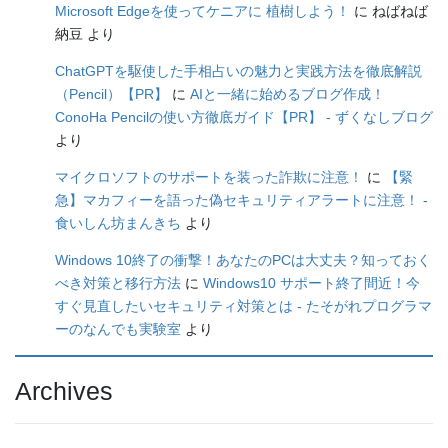
Microsoft Edgeを使ってケニアに 植樹しよう！
に
ねばねば
納豆
より
ChatGPTを駆使した手相占いの魅力と実践方法を徹底解説
（Pencil）【PR】
に
AIと一緒に始めるブログ作成！
ConoHa Pencilの使い方徹底ガイド【PR】 - ずくなしブログ
より
マイクロソフトのサポートを装った詐欺に注意！
に
【緊
急】マカフィーを語った偽セキュリティアラートに注意！ -
食いしん坊まんきち
より
Windows 10終了の衝撃！あなたのPCは大丈夫？知っておく
べき対策と移行方法
に
Windows10 サポート終了間近！今
すぐ見直したいセキュリティ対策とは - たそがれプログラマ
ーのなんでも実験室
より
Archives