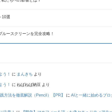
と私たちへの影響とは？
10選
法：ブルースクリーンを完全攻略！
しよう！
に
まんきち
より
しよう！
に
ねばねば納豆
より
践方法を徹底解説（Pencil）【PR】
に
AIと一緒に始めるブログ