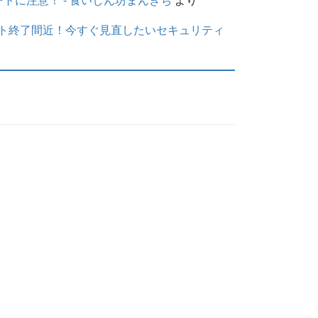
に注意！ - 食いしん坊まんきち
より
サポート終了間近！今すぐ見直したいセキュリティ