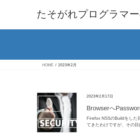
コ
ナ
ン
ビ
たそがれプログラマー
テ
ゲ
ン
ー
ツ
シ
へ
ョ
ス
ン
キ
に
ッ
移
HOME
2023年2月
プ
動
2023年2月17日
BrowserへPas
Firefox NSSのBuildを
てきたわけですが、その目的はデバ