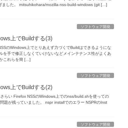
itsuhikohara/mozilla-nss-build-windows (git […]
ソフトウェア開発
ndows上でBuildする(3)
x NSSのWindows上でとりあえず力づくでBuildはできるようにな
ルを手で修正しなくていけないなどメインテナンス性がよくあ
これらを簡 […]
ソフトウェア開発
ndows上でBuildする(2)
Firefox NSSのWindows上でのnss/build.shを使っての
題が残っていました。 nspr installでのエラー NSPRのInst
ソフトウェア開発