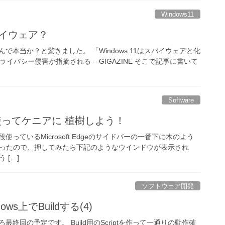
Windows11
スパイウェア？
読んで本当か？と驚きました。 「Windows 11はスパイウェアと化
のプライバシー侵害が指摘される – GIGAZINE そこで記事に書いて
Software
dgeを使ってケニアに 植樹しよう！
っているMicrosoft Edgeのサイドバーの一番下に木のよう
があったので、押してみたら下記のようなウインドウが表示され
う […]
ソフトウェア開発
ndows上でBuildする(4)
終回の予定です。 Build用のScriptを作って一通りの動作確