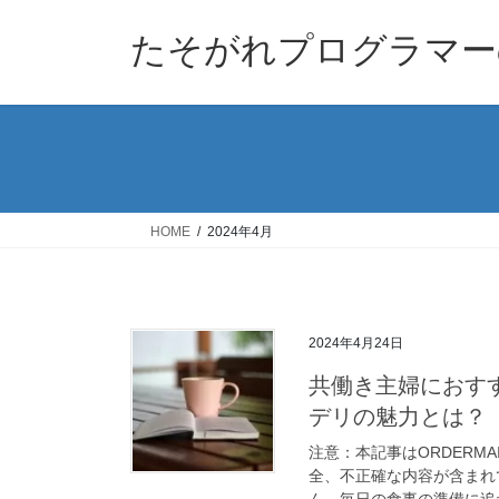
コ
ナ
ン
ビ
たそがれプログラマー
テ
ゲ
ン
ー
ツ
シ
へ
ョ
ス
ン
キ
に
ッ
移
HOME
2024年4月
プ
動
2024年4月24日
共働き主婦におす
デリの魅力とは？
注意：本記事はORDERM
全、不正確な内容が含まれ
ん、毎日の食事の準備に追わ