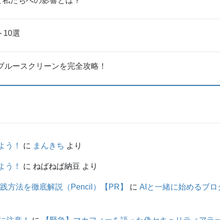
と私たちへの影響とは？
10選
法：ブルースクリーンを完全攻略！
しよう！
に
まんきち
より
しよう！
に
ねばねば納豆
より
践方法を徹底解説（Pencil）【PR】
に
AIと一緒に始めるブログ