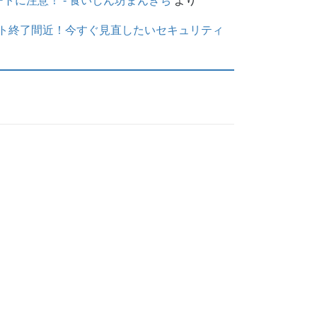
に注意！ - 食いしん坊まんきち
より
サポート終了間近！今すぐ見直したいセキュリティ